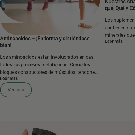
Nuestros Anál
qué, Qué y 
Los suplement
contienen nut
minerales que 
Aminoácidos – ¡En forma y sintiéndose
Leer más
suministro de
bien!
tanto, son pr
Los aminoácidos están involucrados en casi
de nuestra di
todos los procesos metabólicos. Como los
resumen, los 
bloques constructores de músculos, tendones,
Leer más
ligamentos, piel y cabello, desempeñan un
papel clave en nuestro bienestar físico.
Ver todo
También juegan un papel clave en nuestro
sistema inmunológico, enzimas y...