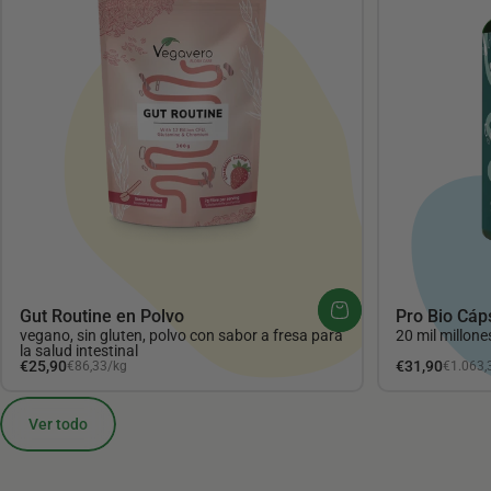
Gut Routine en Polvo
Pro Bio Cáp
vegano, sin gluten, polvo con sabor a fresa para
20 mil millone
la salud intestinal
Precio unitario
Precio unita
€25,90
€31,90
€86,33
/
kg
€1.063,
por
por
Ver todo