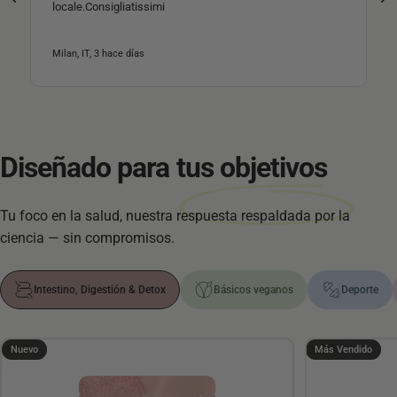
locale.Consigliatissimi
Milan, IT, 3 hace días
Diseñado para
tus objetivos
Tu foco en la salud, nuestra respuesta respaldada por la
ciencia — sin compromisos.
Intestino, Digestión & Detox
Básicos veganos
Deporte
5.0
4.32
Nuevo
Más Vendido