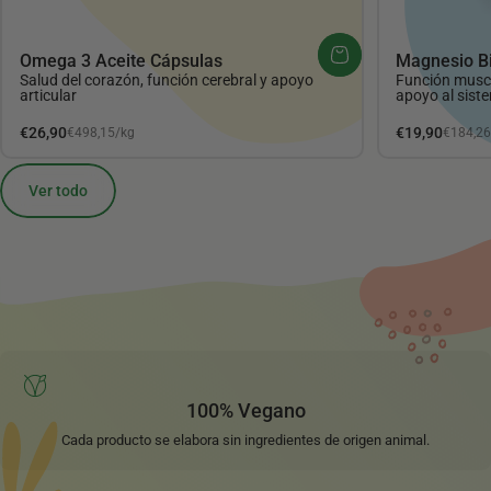
Omega 3 Aceite Cápsulas
Magnesio Bi
Salud del corazón, función cerebral y apoyo
Función muscu
articular
apoyo al sist
Precio unitario
Precio unita
€26,90
€19,90
€498,15
/
kg
€184,2
por
por
Ver todo
100% Vegano
Cada producto se elabora sin ingredientes de origen animal.