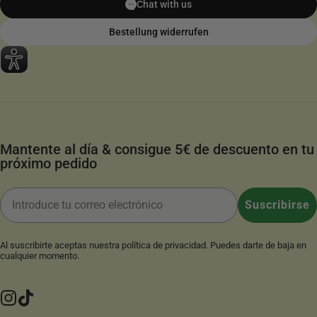
Chat with us
Bestellung widerrufen
Mantente al día & consigue 5€ de descuento en tu
próximo pedido
Correo electrónico
Suscribirse
Al suscribirte aceptas nuestra
política de privacidad
. Puedes darte de baja en
cualquier momento.
Instagram
TikTok