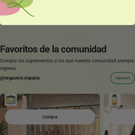
Favoritos
de
la
comunidad
Compra los suplementos a los que nuestra comunidad siempre
regresa.
@vegavero.espana
Síguenos
Compra