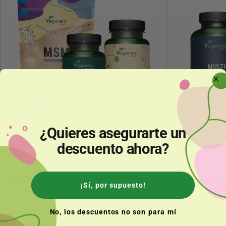
¿Quieres asegurarte un
descuento ahora?
Esenciales
Complex
70
35
¡Sí, por supuesto!
Puros. Fiables. Suplementos veganos esenciales
Mezclas intelig
para tu día a día.
No, los descuentos no son para mí